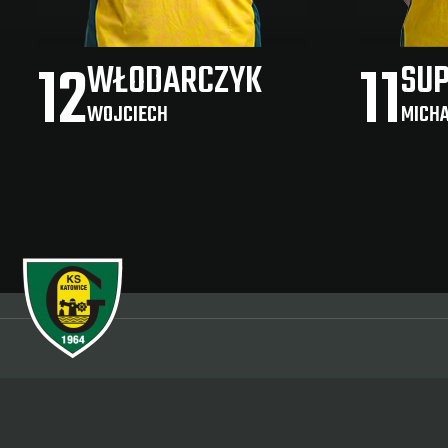
12
11
WŁODARCZYK
SU
WOJCIECH
MICHA