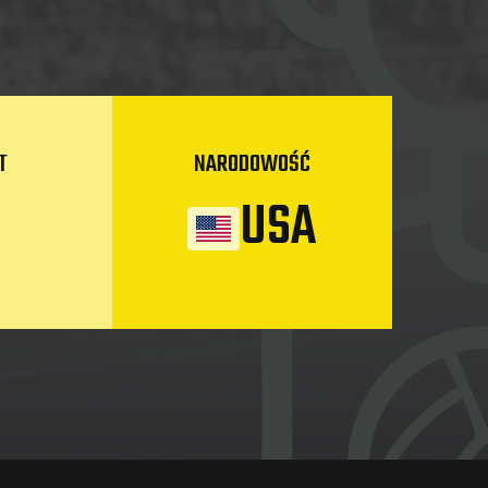
T
NARODOWOŚĆ
USA