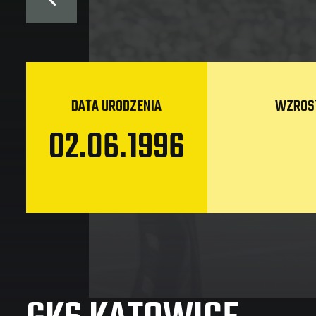
DATA URODZENIA
WZROS
02.06.1996