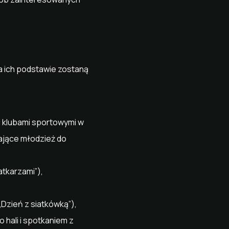
 ich podstawie zostaną
 klubami sportowymi w
ające młodzież do
atkarzami”),
Dzień z siatkówką”),
hali i spotkaniem z