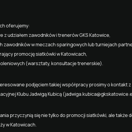
ych oferujemy:
we z udziałem zawodników i trenerów GKS Katowice,
ch zawodników w meczach sparingowych lub turniejach partne
rający promocję siatkówki w Katowicach,
leniowych (warsztaty, konsultacje trenerskie).
nteresowane podjęciem takiej współpracy prosimy o kontakt z
yjnej Klubu Jadwigą Kubicą (
jadwiga.kubica@gkskatowice.
nia przyczynią się nie tylko do promocji siatkówki, ale takż
ieży w Katowicach.