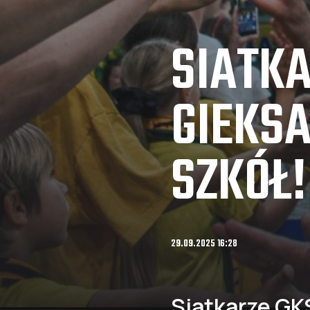
SIATK
GIEKSA
SZKÓŁ!
29.09.2025 16:28
Siatkarze GK