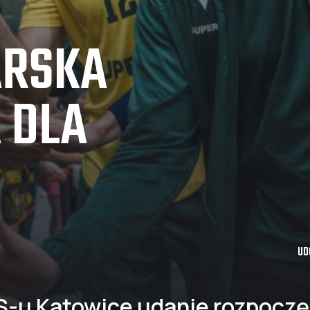
ARSKA
 DLA
UD
S-u Katowice udanie rozpoczęl