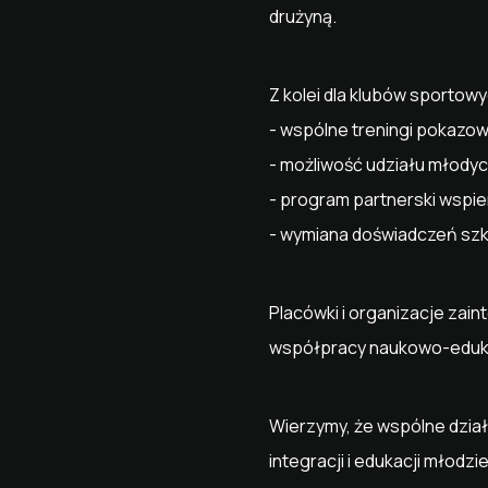
drużyną.
Z kolei dla klubów sportow
- wspólne treningi pokazo
- możliwość udziału młody
- program partnerski wspie
- wymiana doświadczeń szko
Placówki i organizacje zai
współpracy naukowo-edukac
Wierzymy, że wspólne działa
integracji i edukacji młodz