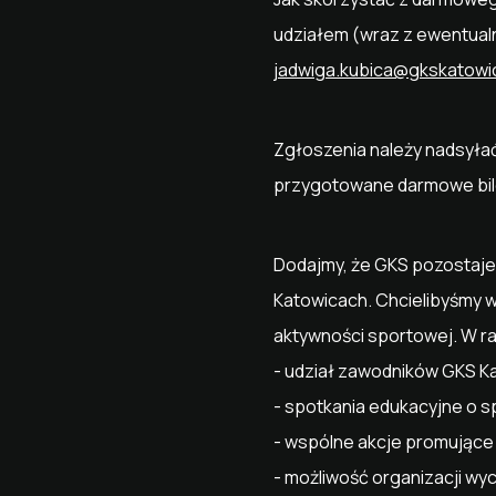
udziałem (wraz z ewentual
jadwiga.kubica@gkskatowi
Zgłoszenia należy nadsyła
przygotowane darmowe bile
Dodajmy, że GKS pozostaje
Katowicach. Chcielibyśmy w
aktywności sportowej. W r
- udział zawodników GKS Ka
- spotkania edukacyjne o spo
- wspólne akcje promujące 
- możliwość organizacji wy