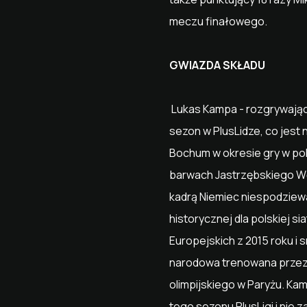
meczu finałowego.
GWIAZDA SKŁADU
Lukas Kampa - rozgrywający
sezon w PlusLidze, co jest
Bochum w okresie gry w pols
barwach Jastrzębskiego Wę
kadrą Niemiec niespodziewa
historycznej dla polskiej s
Europejskich z 2015 roku i
narodowa trenowana przez 
olimpijskiego w Paryżu. Ka
tego sezonu PlusLigi i nie 