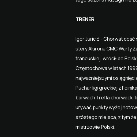
TRENER
Igor Juricić - Chorwat doś
stery Aluronu CMC Warty Za
francuskiej, wrócił do Pols
Częstochowa w latach 1999-
najważniejszymi osiągnięciam
Puchar ligi greckiej z Foin
barwach Trefla chorwacki t
urywać punkty wyżej notow
szóstego miejsca, z tym że 
mistrzowie Polski.