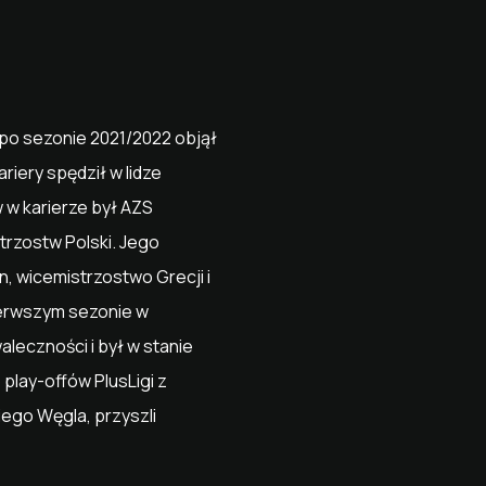
 po sezonie 2021/2022 objął
iery spędził w lidze
w w karierze był AZS
trzostw Polski. Jego
en, wicemistrzostwo Grecji i
pierwszym sezonie w
leczności i był w stanie
lay-offów PlusLigi z
iego Węgla, przyszli