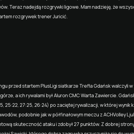
wów. Teraz nadejdą rozgrywki ligowe. Mam nadzieję, że wszys
artem rozgrywek trener Juricić.
gu przed startem PlusLigi siatkarze Trefla Gdańsk walczyli w
górze, a ich rywalami był Aluron CMC Warta Zawiercie. Gdańs
5, 25:22, 27:25, 26:24) po zaciętej rywalizacji, w której wynik
zawodów, podobnie jak w półfinałowym meczu z ACHVolley Ljub
ową skuteczność ataku i zdobył 27 punktów. Z dobrej strony
kołaj Sawicki, którego dobra zagrywka przyczyniła się do wygra