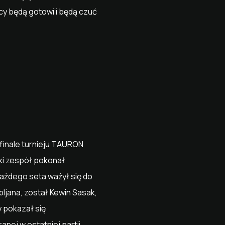
cy będą gotowi i będą czuć
 finale turnieju TAURON
ki zespół pokonał
 każdego seta ważył się do
ljana, został Kewin Sasak,
 pokazał się
nej w ostatniej partii