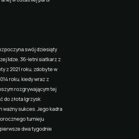
rozpoczyna swój dziesiąty
 lidze. 36-letni siatkarz z
oty z 2021 roku, zdobyte w
14 roku, kiedy wraz z
epszym rozgrywającym tej
ć do złota Igrzysk
en ważny sukces. Jego kadra
łorocznego turnieju
o pierwsze dwa tygodnie