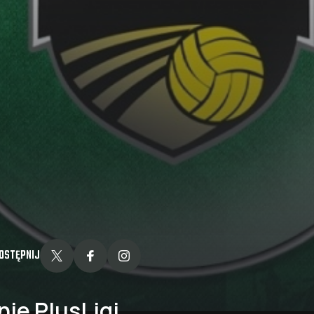
OSTĘPNIJ
ie PlusLigi