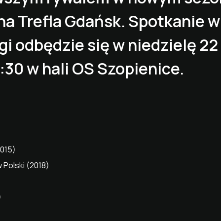
na Trefla Gdańsk. Spotkanie w
igi odbędzie się w niedzielę 2
:30 w hali OS Szopienice.
2015)
 Polski (2018)
)