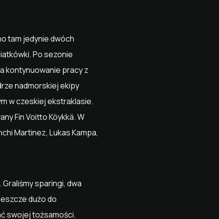
ano tam jedynie dwóch
siatkówki. Po sezonie
na kontynuowanie pracy z
rze nadmorskiej ekipy
m w czeskiej ekstraklasie.
any Fin Voitto Köykkä. W
anchi Martinez, Lukas Kampa,
 Graliśmy sparingi, dwa
 jeszcze dużo do
ać swojej tożsamości.