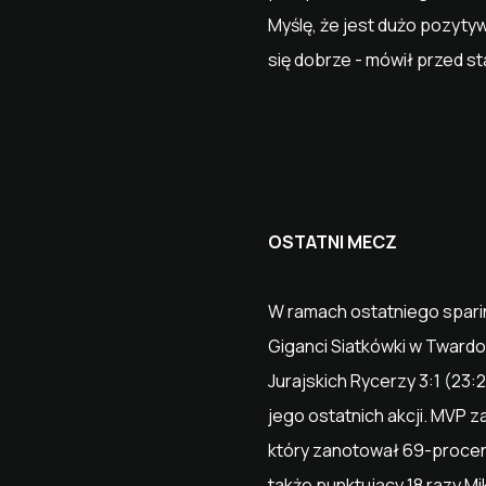
Myślę, że jest dużo pozyty
się dobrze - mówił przed st
OSTATNI MECZ
W ramach ostatniego sparin
Giganci Siatkówki w Twardo
Jurajskich Rycerzy 3:1 (23:2
jego ostatnich akcji. MVP 
który zanotował 69-procent
także punktujący 18 razy Mi