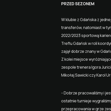
PRZED SEZONEM
W klubie z Gdańska z jedne
transferów, natomiast w tym
2022/2023 sportową karierę
Treflu Gdańsk w roli koord
zajął dobrze znany w Gdańs
Z kolei miejsce wyróżniając
zespole trenera Igora Juric
Mikołaj Sawicki czy Karol U
- Dobrze pracowaliśmy i je
ostatnie turnieje wygraliśm
przepracowania w grze zesp