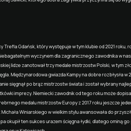
 Trefla Gdańsk, który występuje w tym klubie od 2021 roku, 
 niebagatelnym wyczynem dla zagranicznego zawodnika w naszej
kiej lidze zanotował trzy medale mistrzostw Polski, w tym zł
gla. Międzynarodowa gwiazda Kampy na dobre rozbłysła w 20
nie sięgnął po brąz mistrzostw świata i został wybrany najl
iatkówki imprezy. Niemiecki zawodnik od tego roku może dopisa
 srebrnego medalu mistrzostw Europy z 2017 roku jeszcze jed
Michała Winiarskiego w wielkim stylu awansowała do przysz
mpa okupił ten sukces urazem ścięgna łydki, dlatego ominą g
zagra on w Katowicach.