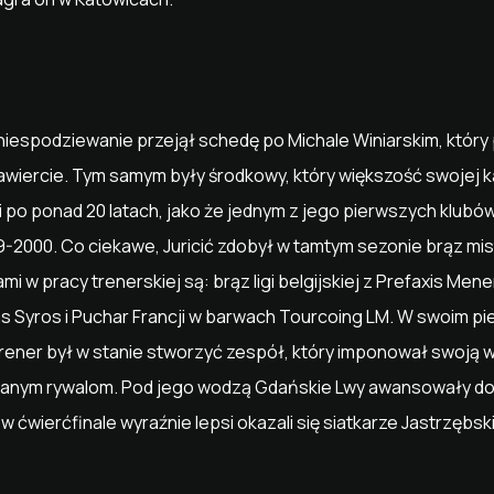
ć niespodziewanie przejął schedę po Michale Winiarskim, który
wiercie. Tym samym były środkowy, który większość swojej kar
ki po ponad 20 latach, jako że jednym z jego pierwszych klubó
2000. Co ciekawe, Juricić zdobył w tamtym sezonie brąz mis
i w pracy trenerskiej są: brąz ligi belgijskiej z Prefaxis Men
ikas Syros i Puchar Francji w barwach Tourcoing LM. W swoim 
rener był w stanie stworzyć zespół, który imponował swoją wa
anym rywalom. Pod jego wodzą Gdańskie Lwy awansowały do p
w ćwierćfinale wyraźnie lepsi okazali się siatkarze Jastrzębsk