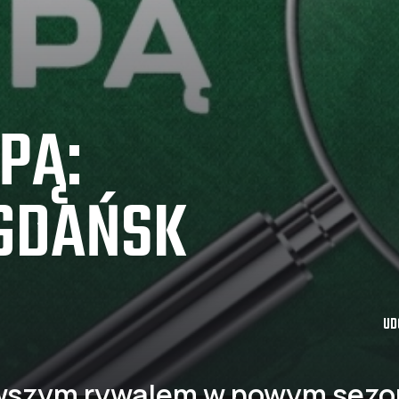
PĄ:
 GDAŃSK
UD
szym rywalem w nowym sezon