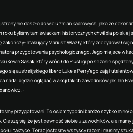
j strony nie doszło do wielu zmian kadrowych, jako że dokon
 roku byliśmy tam świadkami historycznych chwil dla polskiej 
 zakończył atakujący Mariusz Wlazły, który zdecydował się 
ynatora przygotowania psychologicznego. Jego miejsce w kad
ku Kewin Sasak, który wrócił do PlusLigi po sezonie spędzony
ego się australijskiego libero Luke'a Perry'ego zajął utalentow
ica nadal będzie oglądać w akcji takich zawodników jak Jan Fr
rbanowicz. -
steśmy przygotowani. Te osiem tygodni bardzo szybko minęło.
y. Cieszę się, że jest pewność siebie u zawodników, ale mamy
ołu i taktyce. Teraz jesteśmy wszyscy razem i musimy szuk