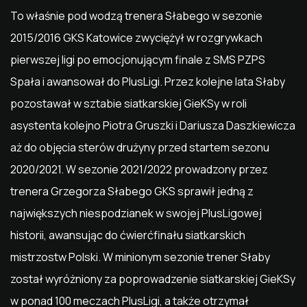
To właśnie pod wodzą trenera Słabego w sezonie
2015/2016 GKS Katowice zwyciężył w rozgrywkach
pierwszej ligi po emocjonującym finale z SMS PZPS
Spała i awansował do PlusLigi. Przez kolejne lata Słaby
pozostawał w sztabie siatkarskiej GieKSy w roli
asystenta kolejno Piotra Gruszki i Dariusza Daszkiewicza
aż do objęcia sterów drużyny przed startem sezonu
2020/2021. W sezonie 2021/2022 prowadzony przez
trenera Grzegorza Słabego GKS sprawił jedną z
największych niespodzianek w swojej PlusLigowej
historii, awansując do ćwierćfinału siatkarskich
mistrzostw Polski. W minionym sezonie trener Słaby
został wyróżniony za poprowadzenie siatkarskiej GieKSy
w ponad 100 meczach PlusLigi, a także otrzymał