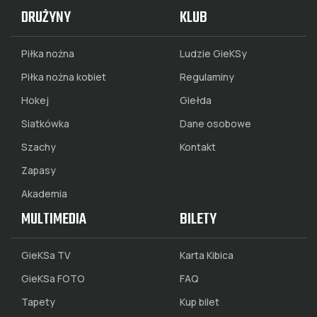
DRUŻYNY
KLUB
Piłka nożna
Ludzie GieKSy
Piłka nożna kobiet
Regulaminy
Hokej
Giełda
Siatkówka
Dane osobowe
Szachy
Kontakt
Zapasy
Akademia
MULTIMEDIA
BILETY
GieKSa TV
Karta Kibica
GieKSa FOTO
FAQ
Tapety
Kup bilet