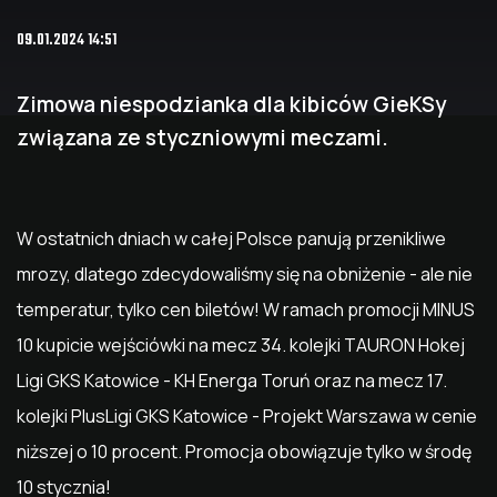
09.01.2024 14:51
Zimowa niespodzianka dla kibiców GieKSy
związana ze styczniowymi meczami.
W ostatnich dniach w całej Polsce panują przenikliwe
mrozy, dlatego zdecydowaliśmy się na obniżenie - ale nie
temperatur, tylko cen biletów! W ramach promocji MINUS
10 kupicie wejściówki na mecz 34. kolejki TAURON Hokej
Ligi GKS Katowice - KH Energa Toruń oraz na mecz 17.
kolejki PlusLigi GKS Katowice - Projekt Warszawa w cenie
niższej o 10 procent. Promocja obowiązuje tylko w środę
10 stycznia!