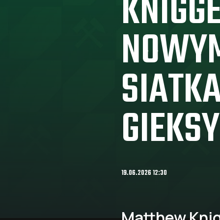
KNIGG
NOWY
SIATK
GIEKSY
19.06.2026 12:30
Matthew Knig