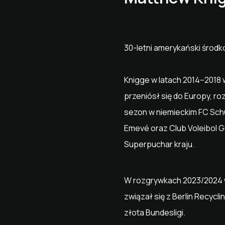
30-letni amerykański środ
Knigge w latach 2014–2018 
przeniósł się do Europy, r
sezon w niemieckim FC Schü
Emevé oraz Club Voleibol Gu
Superpuchar kraju.
W rozgrywkach 2023/2024 wr
związał się z Berlin Recycl
złota Bundesligi.