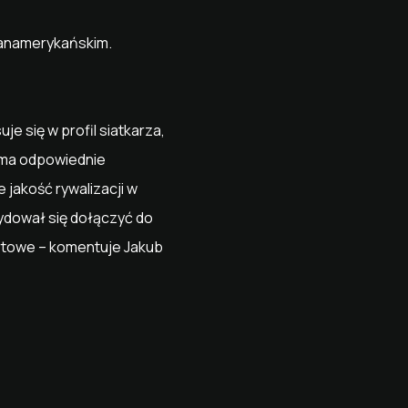
Panamerykańskim.
e się w profil siatkarza,
, ma odpowiednie
 jakość rywalizacji w
ydował się dołączyć do
ortowe – komentuje Jakub