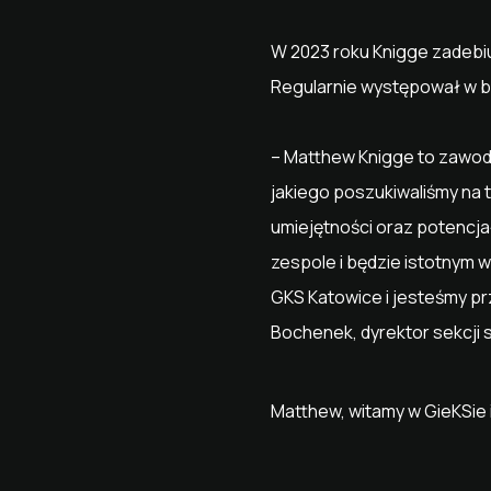
W 2023 roku Knigge zadeb
Regularnie występował w b
– Matthew Knigge to zawodn
jakiego poszukiwaliśmy na 
umiejętności oraz potencja
zespole i będzie istotnym 
GKS Katowice i jesteśmy p
Bochenek, dyrektor sekcji 
Matthew, witamy w GieKSie