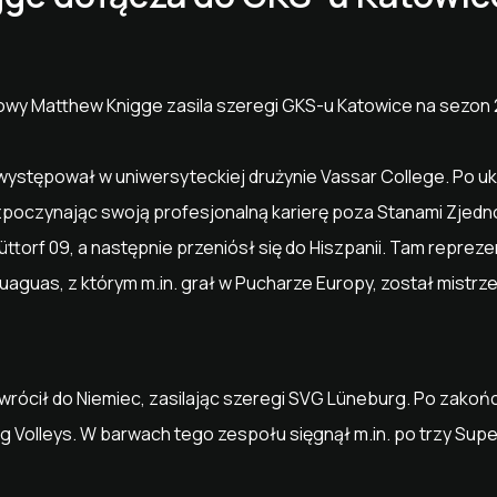
kowy Matthew Knigge zasila szeregi GKS-u Katowice na sezon
występował w uniwersyteckiej drużynie Vassar College. Po u
ozpoczynając swoją profesjonalną karierę poza Stanami Zjedn
ttorf 09, a następnie przeniósł się do Hiszpanii. Tam reprez
aguas, z którym m.in. grał w Pucharze Europy, został mistrze
ócił do Niemiec, zasilając szeregi SVG Lüneburg. Po zakończ
ing Volleys. W barwach tego zespołu sięgnął m.in. po trzy Su