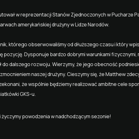
iutował w reprezentacji Stanów Zjednoczonych w Pucharze 
arwach amerykańskiej drużyny w Lidze Narodów.
ik, którego obserwowaliśmy od dłuższego czasu i który wpisuj
tę pozycję. Dysponuje bardzo dobrymi warunkami fizycznymi
ł do dalszego rozwoju. Wierzymy, że jego obecność podniesie
wzmocnieniem naszej drużyny. Cieszymy się, że Matthew zdec
rzekonani, że wspólnie będziemy realizować ambitne cele sp
siatkówki GKS-u.
 i życzymy powodzenia w nadchodzącym sezonie!