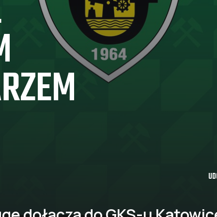
E
M
ARZEM
UD
ge dołącza do GKS-u Katowic