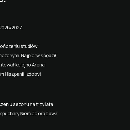
 2026/2027.
kończeniu studiów
oczonymi. Najpierw spędził
entował kolejno Arenal
m Hiszpanii i zdobył
eniu sezonu na trzy lata
perpuchary Niemiec oraz dwa