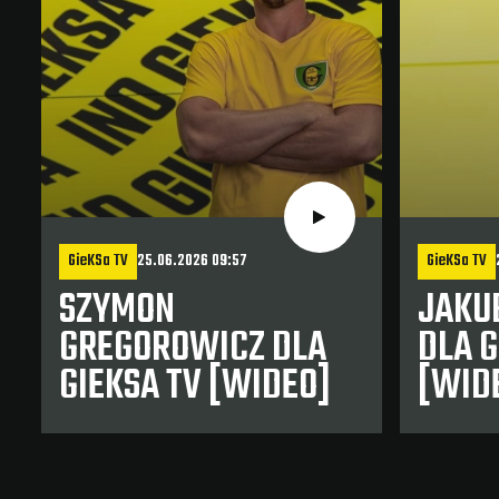
GieKSa TV
25.06.2026 09:57
GieKSa TV
SZYMON
JAKU
GREGOROWICZ DLA
DLA G
GIEKSA TV [WIDEO]
[WID