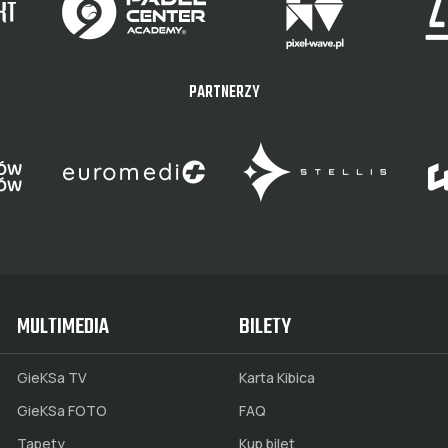
PARTNERZY
MULTIMEDIA
BILETY
GieKSa TV
Karta Kibica
GieKSa FOTO
FAQ
Tapety
Kup bilet