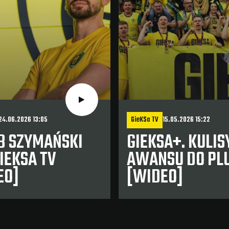
24.06.2026 13:05
GieKSa TV
15.05.2026 15:22
B SZYMAŃSKI
GIEKSA+. KULIS
IEKSA TV
AWANSU DO PLU
EO]
[WIDEO]