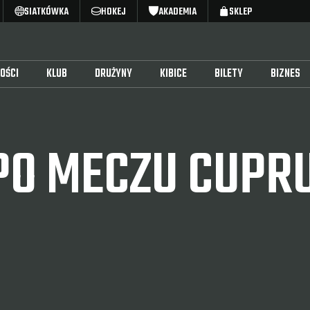
SIATKÓWKA
HOKEJ
AKADEMIA
SKLEP
OŚCI
KLUB
DRUŻYNY
KIBICE
BILETY
BIZNES
O MECZU CUPRU