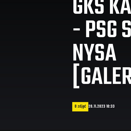
GKS K
- PSG 
NYSA
[GALER
0 zdjęć
20.11.2023 10:33