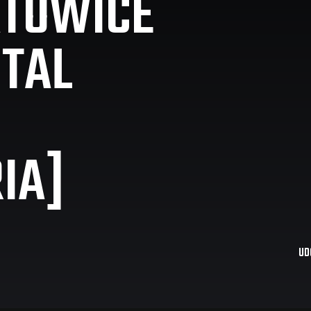
ATOWICE
STAL
IA]
UD