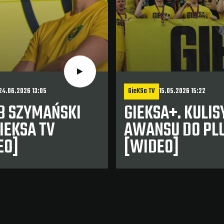
24.06.2026 13:05
GieKSa TV
15.05.2026 15:22
B SZYMAŃSKI
GIEKSA+. KULIS
IEKSA TV
AWANSU DO PLU
EO]
[WIDEO]