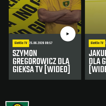
GieKSa TV
25.06.2026 09:57
GieKSa TV
SZYMON
JAKU
GREGOROWICZ DLA
DLA G
GIEKSA TV [WIDEO]
[WID