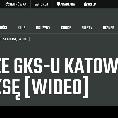
SIATKÓWKA
HOKEJ
AKADEMIA
SKLEP
OŚCI
KLUB
DRUŻYNY
KIBICE
BILETY
BIZNES
I ZA GIEKSĘ [WIDEO]
ZE GKS-U KATO
KSĘ [WIDEO]