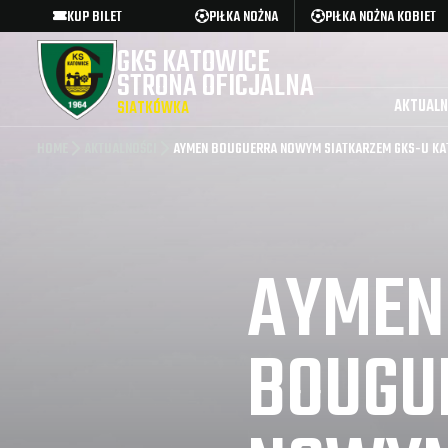
KUP BILET
PIŁKA NOŻNA
PIŁKA NOŻNA KOBIET
GKS KATOWICE
STRONA OFICJALNA
AKTUALN
SIATKÓWKA
HOME
AKTUALNOŚCI
AYMEN BOUGUERRA NOWYM SIATKARZEM GKS-U KA
AYMEN
BOUGU