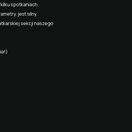
kilku spotkaniach
etry, jest silny,
atkarskiej sekcji naszego
zenia!)