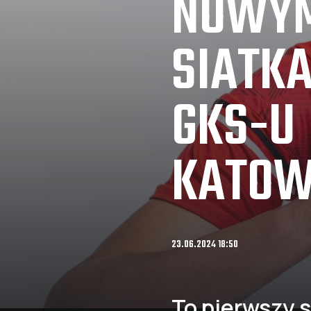
NOWY
SIATK
GKS-U
KATOW
23.06.2024 18:50
To pierwszy si