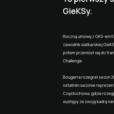
GieKSy.
Roczną umowę z GKS-em Kat
zawodnik siatkarskiej Gie
potem przeniósł się do fran
Challenge.
Bougerra rozegrał sezon 20
ostatnim sezonie reprezen
Częstochowa, gdzie rozegr
występy ze swoją kadrą nar