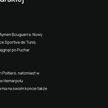
 Aymen Bouguerra. Nowy
e Sportive de Tunis,
sięgnął po Puchar
 Poitiers, natomiast w
ems Hemarpolu
a ma na swoim koncie także