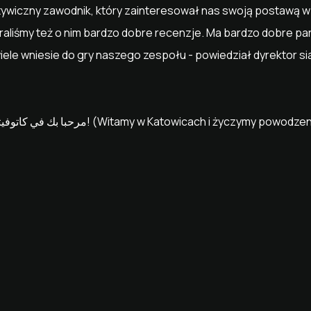
ywiczny zawodnik, który zainteresował nas swoją postawą w 
liśmy też o nim bardzo dobre recenzje. Ma bardzo dobre param
iele wniesie do gry naszego zespołu - powiedział dyrektor si
Aymen, مرحبا بك في كاتوفيتسه ونتمنى لك التوفيق! (Witamy w Katowicach i życzymy powod