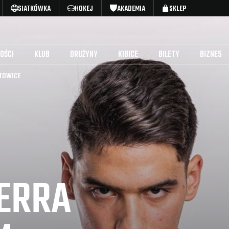
SIATKÓWKA
HOKEJ
AKADEMIA
SKLEP
OŚCI
KLUB
DRUŻYNY
KIBICE
BILETY
BIZNES
TOWICE
ERRA