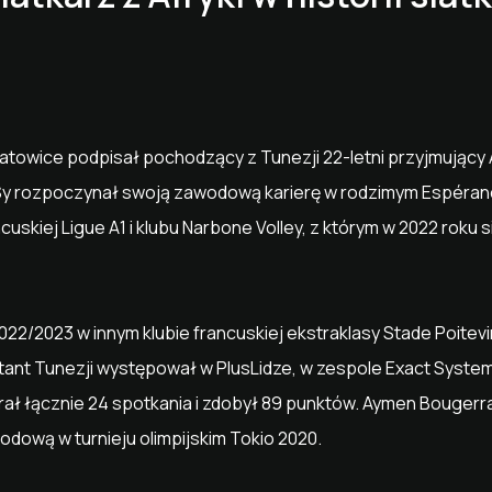
owice podpisał pochodzący z Tunezji 22-letni przyjmujący
KSy rozpoczynał swoją zawodową karierę w rodzimym Espéranc
cuskiej Ligue A1 i klubu Narbone Volley, z którym w 2022 roku 
22/2023 w innym klubie francuskiej ekstraklasy Stade Poitevin
tant Tunezji występował w PlusLidze, w zespole Exact Syst
ał łącznie 24 spotkania i zdobył 89 punktów. Aymen Bougerr
odową w turnieju olimpijskim Tokio 2020.