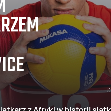
M
ARZEM
ICE
UD
atkarz z Afryki w historii siat