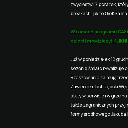
zwycięstw i 7 porażek, któr
breakach, jak to GieKSa ma
W ramach programu CAŁA
dzieci i młodzieży! KLIKN
Już w poniedziałek 12 grud
sezonie śmiało rywalizuje o
Rzeszowianie zajmują trzeci
Zawiercie i Jastrzębski W
atuty w serwisie i w grze n
także zagranicznych przyjm
formy środkowego Jakuba 