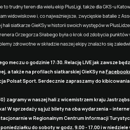
o trudny teren dla wielu ekip PlusLigi, także dla GKS-u Katow
tam widowiskowe i, co najważniejsze, zwycięskie batalie z As
 hali siatkarze GieKSy w historii swoich występów w PlusLidze
renera Grzegorza Słabego była o krok od zdobycia punktów w
blemy zdrowotne w składzie naszej ekipy znalazło się zaledwi
o meczu o godzinie 17:30. Relację LIVE jak zawsze będz
ej, a także na profilach siatkarskiej GieKSy na
Facebook
ja Polsat Sport. Serdecznie zapraszamy do kibicowania 
:30) zagramy w naszej hali z wicemistrzem kraju Jastrz
ka! W sprzedaży są już bilety na oba wydarzenia – intern
 stacjonarnie w Regionalnym Centrum Informacji Turysty
 poniedziałku do soboty w godz. 9.00 - 17.00 i w niedziele 