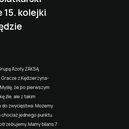
15. kolejki
ędzie
 Grupą Azoty ZAKSĄ
j. Gracze z Kędzierzyna-
- Myślę, że po pierwszym
 źle, ale z takim
yło do zwycięstwa. Możemy
m chociaż jednego punktu.
potrzebujemy. Mamy bilans 7