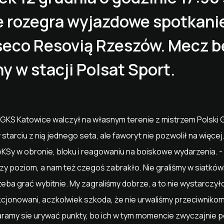
 rozegra wyjazdowe spotkanie 
sseco Resovią Rzeszów. Mecz b
 w stacji Polsat Sport.
GKS Katowice walczył na własnym terenie z mistrzem Polski
 starciu z nią jednego seta, ale faworyt nie pozwolił na więce
GieKSy w obronie, bloku i reagowaniu na boiskowe wydarzenia. 
y poziom, a nam też czegoś zabrakło. Nie graliśmy w siatkówkę
zeba grać wybitnie. My zagraliśmy dobrze, a to nie wystarcz
kcjonowani, aczkolwiek szkoda, że nie urwaliśmy przeciwniko
aramy sie urywać punkty, bo ich w tym momencie zwyczajnie 