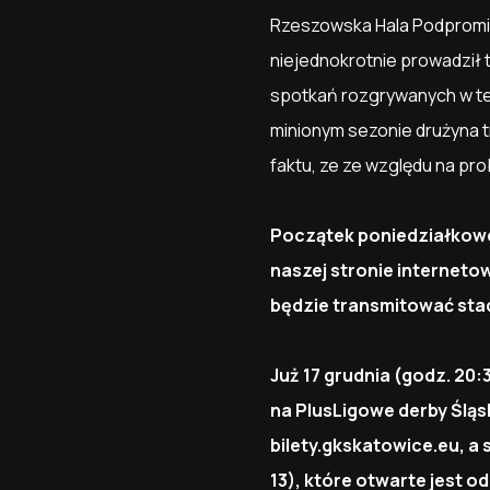
Rzeszowska Hala Podpromie t
niejednokrotnie prowadził 
spotkań rozgrywanych w tej
minionym sezonie drużyna t
faktu, ze ze względu na pro
Początek poniedziałkoweg
naszej stronie internetow
będzie transmitować stac
Już 17 grudnia (godz. 20
na PlusLigowe derby Śląs
bilety.gkskatowice.eu, a
13), które otwarte jest od