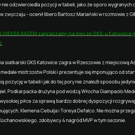
y nie odzwierciedla pozycji w tabeli, jako że sporo wygranych o
 w zwyczaju - ocenił libero Bartosz Mariański w rozmowie z G
 GIEKSA RAZEM zapraszamy na mecze GKS-u Katowice 
IJ
nia siatkarski GKS Katowice zagra w Rzeszowie z miejscową A
 medale mistrzostw Polski i prezentuje się imponująco od sta
ą pozycję w tabeli i jak do tej pory nie znaleźli sposobu jedy
ęgiel. Podkarpacka drużyna pod wodzą Włocha Giampaolo Me
a wysokiej piłce za sprawą bardzo dobrej dyspozycji rozgrywa
ujących, Klemena Cebulja i Toreya Defalco. Nie można przeg
Kochanowskiego, zdobywcy 4 nagród MVP w tym sezonie.