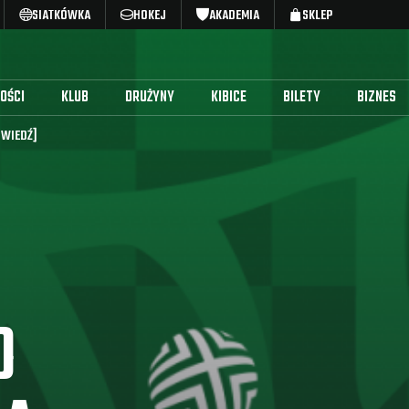
SIATKÓWKA
HOKEJ
AKADEMIA
SKLEP
OŚCI
KLUB
DRUŻYNY
KIBICE
BILETY
BIZNES
OWIEDŹ]
O