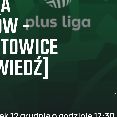
IA
ÓW -
ATOWICE
WIEDŹ]
UD
k 12 grudnia o godzinie 17:30 