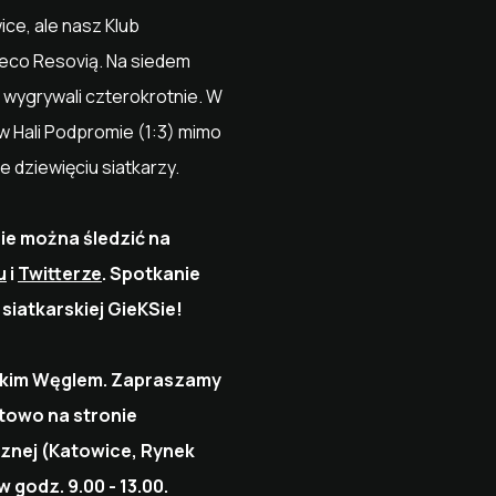
ice, ale nasz Klub
seco Resovią. Na siedem
 wygrywali czterokrotnie. W
 Hali Podpromie (1:3) mimo
e dziewięciu siatkarzy.
ie można śledzić na
u
i
Twitterze
. Spotkanie
siatkarskiej GieKSie!
ębskim Węglem. Zapraszamy
etowo na stronie
cznej (Katowice, Rynek
w godz. 9.00 - 13.00.