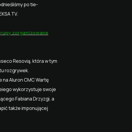
dnieśliśmy po tie-
IEKSA TV.
grupy zorganizowane
sseco Resovią, która w tym
rtu rozgrywek.
nie na Aluron CMC Wartę
deiego wykorzystuje swoje
jącego Fabiana Drzyzgi, a
apić także imponującej