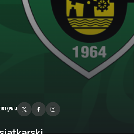
OSTĘPNIJ
siatkarski