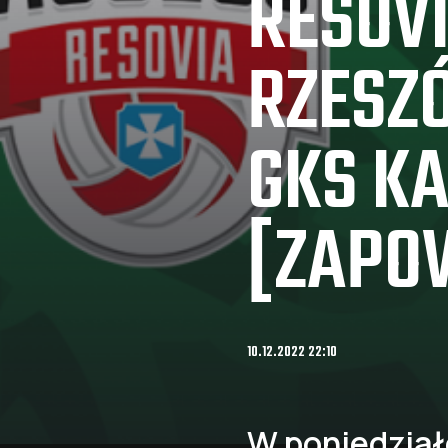
RESOV
RZESZ
GKS K
[ZAPO
10.12.2022 22:10
W poniedziałe