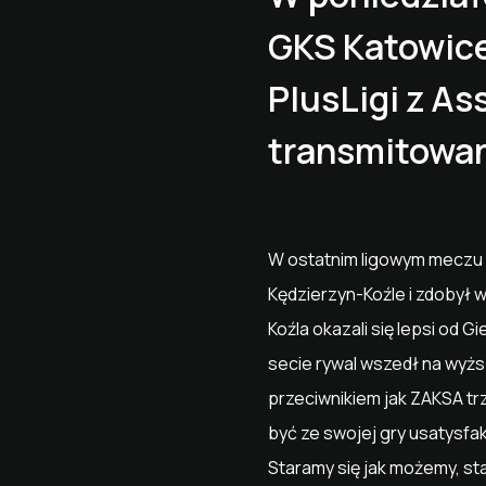
GKS Katowice
PlusLigi z A
transmitowany
W ostatnim ligowym meczu 
Kędzierzyn-Koźle i zdobył w
Koźla okazali się lepsi od 
secie rywal wszedł na wyższ
przeciwnikiem jak ZAKSA tr
być ze swojej gry usatysfa
Staramy się jak możemy, st