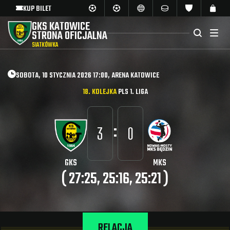
KUP BILET
GKS KATOWICE
STRONA OFICJALNA
SIATKÓWKA
SOBOTA, 10 STYCZNIA 2026 17:00, ARENA KATOWICE
18. KOLEJKA
PLS 1. LIGA
:
3
0
GKS
MKS
( 27:25, 25:16, 25:21 )
RELACJA