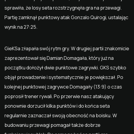
sprawiła, że losy seta rozstrzygnęła gra na przewagi.
Partię zamknął punktowy atak Gonzalo Quirogi, ustalając
wynik na 27:25.
GieKSa złapała swój rytm gry. W drugiej partii znakomicie
zaprezentował się Damian Domagała, który już na
początku dołożył dwie punktowe zagrywki. GKS szybko
objął prowadzenie i systematycznie je powiększał. Po
kolejnej punktowej zagrywce Domagały (13:9) o czas
poprosił trener rywali. Po przerwie nasz atakujący
ponownie dorzucił kilka punktów i do końca seta
regularnie zaznaczał swoją obecność na boisku. W
budowaniu przewagi pomagał także dobrze