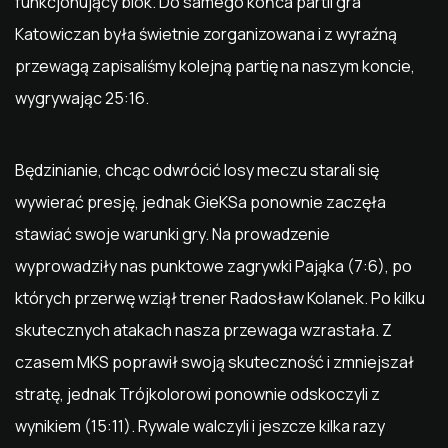
funkcjonujący blok. Do samego końca partii gra
Katowiczan była świetnie zorganizowana i z wyraźną
przewagą zapisaliśmy kolejną partię na naszym koncie,
wygrywając 25:16.
Będzinianie, chcąc odwrócić losy meczu starali się
wywierać presję, jednak GieKSa ponownie zaczęła
stawiać swoje warunki gry. Na prowadzenie
wyprowadziły nas punktowe zagrywki Pająka (7:6), po
których przerwę wziął trener Radosław Kolanek. Po kilku
skutecznych atakach nasza przewaga wzrastała. Z
czasem MKS poprawił swoją skuteczność i zmniejszał
stratę, jednak Trójkolorowi ponownie odskoczyli z
wynikiem (15:11). Rywale walczyli i jeszcze kilka razy