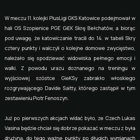
W meczu 11. kolejki PlusLigi GKS Katowice podejmował w
hali OS Szopienice PGE GiEK Skrę Bełchatów, a biorąc
pod uwagę, że katowiczanie tracili do 14. w tabeli Skry
cztery punkty i walczyli o kolejne domowe zwycięstwo,
należało się spodziewać widowiska pełnego emocji i
walki. Z powodu urazu doznanego na treningu w
wyjściowej szóstce GieKSy zabrakło włoskiego
rozgrywającego Davide Saitty, którego zastąpił w tym
zestawieniu Piotr Fenoszyn.
Już po pierwszych akcjach widać było, ze Czech Lukas
Vasina będzie chciał się dobrze pokazać w meczu z była
drużyną, do tego ważne punkty po długich wymianach