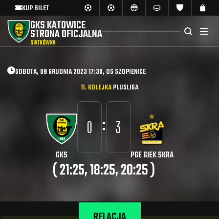
KUP BILET
GKS KATOWICE
STRONA OFICJALNA
SIATKÓWKA
SOBOTA, 09 GRUDNIA 2023 17:30, OS SZOPIENICE
11. KOLEJKA
PLUSLIGA
:
0
3
GKS
PGE GIEK SKRA
( 21:25, 18:25, 20:25 )
RELACJA