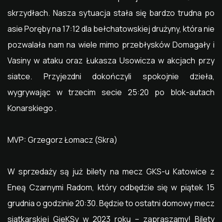
skrzydłach. Nasza sytuacja stała się bardzo trudna po
asie Poręby na 17:12 dla bełchatowskiej drużyny, która nie
pozwalała nam na wiele mimo przebłysków Domagały i
Vasiny w ataku oraz Łukasza Usowicza w akcjach przy
siatce. Przyjezdni dokończyli spokojnie dzieła,
wygrywając w trzecim secie 25:20 po blok-autach
Konarskiego .
MVP: Grzegorz Łomacz (Skra)
W sprzedaży są już bilety na mecz GKS-u Katowice z
Eneą Czarnymi Radom, który odbędzie się w piątek 15
grudnia o godzinie 20:30. Będzie to ostatni domowy mecz
siatkarskiej GieKSy w 2023 roku – zapraszamy! Bilety