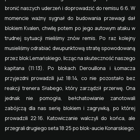
bronić naszych uderzeń i doprowadzić do remisu 6:6. W
momencie ważny sygnał do budowania przewagi dał
blokiem Kvalen, chwilę potem po jego autowym ataku w
trudnej sytuacji mieliśmy znów remis. Po raz kolejny
musieliśmy odrabiać dwupunktową stratę spowodowaną
przez blok Lemańskiego, licząc na skuteczność naszego
kapitana (11:13). Po blokach Derouillona i Łomacza
przyjezdni prowadzili już 18:14, co nie pozostało bez
reakcji trenera Słabego, który zarządził przerwę. Ona
jednak nie pomogła, bełchatowianie zanotowali
zabójczą dla nas serię blokiem i zagrywką, po której
prowadzili 22:16. Katowiczanie walczyli do końca, ale
przegrali drugiego seta 18:25 po blok-aucie Konarskiego.